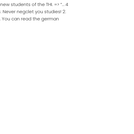
ew students of the THI. => “… 4
s: Never negclet you studies! 2:
ximilian Zuleger IT Software Engineer max-z.de - 2026
life. You can read the german