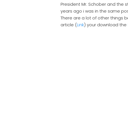
Download Resume
|
President Mr. Schober and the s
View CV
years ago i was in the same posit
There are a lot of other things b
article (
Link
) your download the
Der Studentenvertreter im THI-Se
geht viel ums Studium, aber nich
Genießt das Studium, denn es is
Kontakten weist Zuleger auf d
Party eine Woche später hin. N
Programm, damit die Neulinge i
würden in den ersten Tagen vie
Semester gebe es auch ein neue
des Ingolstädter Stadttheaters h
Zuleger.