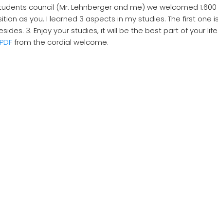
tudents council (Mr. Lehnberger and me) we welcomed 1.600 n
ion as you. I learned 3 aspects in my studies. The first one i
Ma
esides. 3. Enjoy your studies, it will be the best part of your 
PDF
from the cordial welcome.
nat, Maximilian Zuleger, rät den Neulingen: “Es
t nur. Auch soziales Engagement ist wichtig.
t die geilste Zeit im Leben.” Zum Knüpfen von
ie Kneipentour am Donnerstag und die Campus
eben den Feiern gebe es auch ein breites
hre Hochschule schnell kennenlernen. So
le Campusführungen stattfinden. Seit diesem
s kulturelles Angebot. In vielen Aufführungen
aben Studenten ab sofort freien Eintritt, so