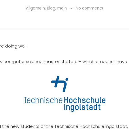
Allgemein
,
Blog
,
main
No comments
e doing well.
my computer science master started. – whiche means i have
l the new students of the Technische Hochschule Ingolstadt. I